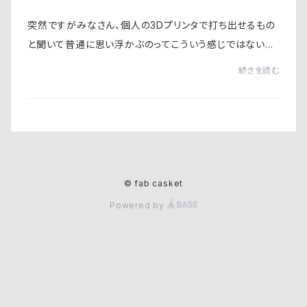
突然ですがみなさん、個人の3Dプリンタで打ち出せるもの
と聞いて普通に思い浮かぶのってこういう感じではないで
しょうか？本来はなめらかな3Dモデルですが、プリントアウ
続きを読む
トされたそれは積層で作られるからどうし...
© fab casket
Powered by